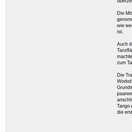
überze
Die Mi
genomm
wie we
ist.
Auch d
Tanzfl
machte
zum Ta
Die Tra
Worksho
Grunds
paarwe
anschli
Tango A
die ers