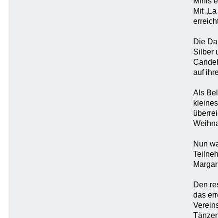
Minis e
Mit „La
erreicht
Die Da
Silber 
Candela
auf ihr
Als Be
kleine
überre
Weihna
Nun wa
Teilne
Margar
Den re
das err
Vereins
Tänzen