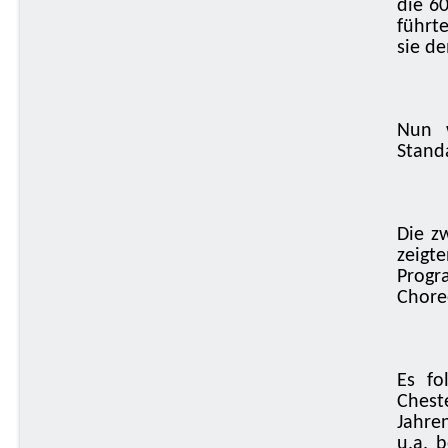
die 60
führt
sie d
Nun 
Standa
Die z
zeig
Progr
Chore
Es fo
Cheste
Jahre
u.a. b