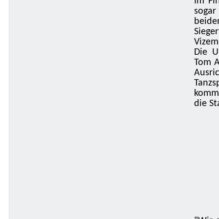
Im Fi
sogar
beide
Siege
Vizem
Die U
Tom A
Ausri
Tanzs
komme
die St