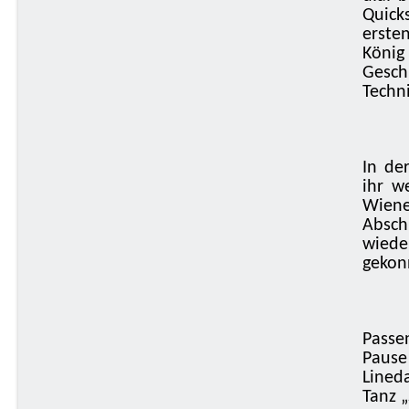
Quick
erste
König
Gesch
Techni
In de
ihr w
Wiene
Absch
wiede
gekon
Passe
Pause
Lined
Tanz 