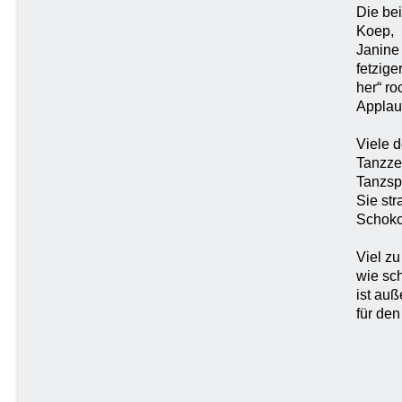
Die bei
Koep,
Janine
fetzige
her“ r
Applau
Viele 
Tanzze
Tanzsp
Sie str
Schoko
Viel zu
wie sc
ist auß
für den