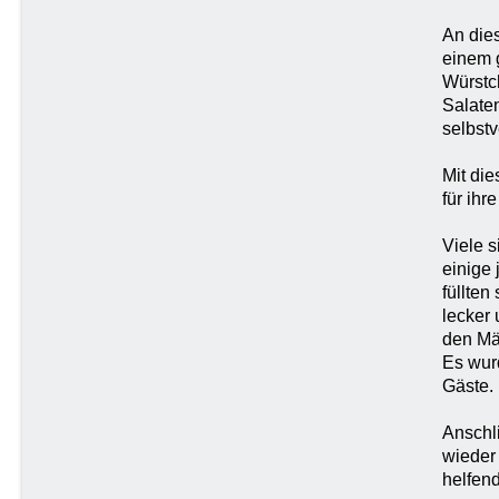
An die
einem 
Würstch
Salate
selbst
Mit die
für ihr
Viele s
einige 
füllten
lecker
den Mä
Es wur
Gäste.
Anschl
wieder 
helfend