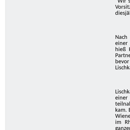
"Wir 
Vorsi
diesjä
Nach 
einer
hieß 
Partn
bevor
Lisch
Lisch
eine
teiln
kam. 
Wiene
im Rh
ganze