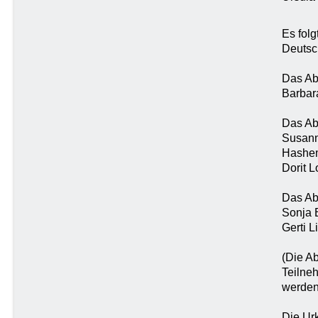
Es fol
Deutsc
Das Ab
Barbara
Das Ab
Susanne
Hashe
Dorit 
Das Ab
Sonja 
Gerti L
(Die A
Teilne
werden
Die Ur