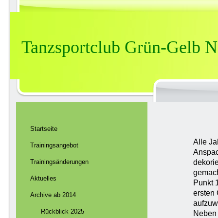
Tanzsportclub Grün-Gelb N
Startseite
Alle J
Trainingsangebot
Anspac
dekorie
Trainingsänderungen
gemach
Aktuelles
Punkt 1
ersten
Archive ab 2014
aufzuw
Rückblick 2025
Neben 