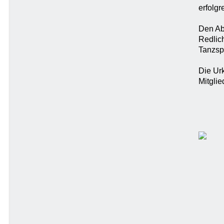
erfolgr
Den Ab
Redlic
Tanzspo
Die Ur
Mitgli