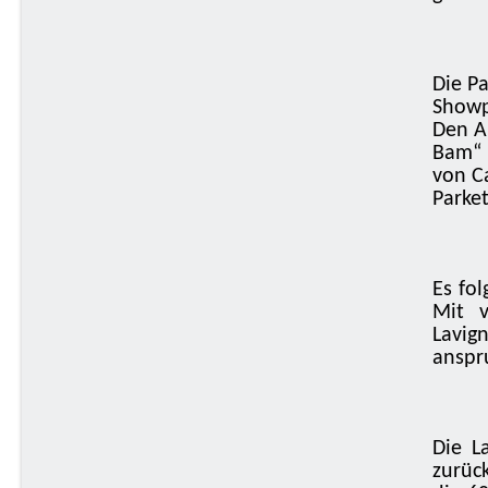
Die P
Show
Den A
Bam“
von C
Parket
Es fol
Mit v
Lavig
anspr
Die L
zurück