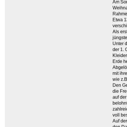
Am Sonn
Weihna
Rahmen
Etwa 1
versch
Als ers
jüngste
Unter d
der 1. 
Kleide
Erde h
Abgelö
mit ih
wie z.B
Den Ge
die Fr
auf de
belohnt
zahlre
voll be
Auf de
den Dan