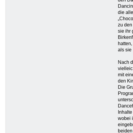
Dancin
die all
„Chocol
zu den
sie ihr
Birkenf
hatten,
als sie
Nach de
viellei
mit ei
den Kin
Die Gr
Program
untersc
Danceh
Inhalte
wobei 
eingeb
beiden