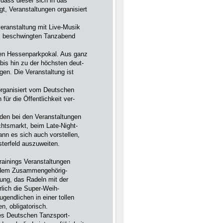
 dass dieser sich in das
gt, Veranstaltungen organi­siert
veranstaltung mit Live-Musik
m beschwingten Tanzabend
den Hessen­parkpokal. Aus ganz
bis hin zu der höchsten deut­
en. Die Veranstaltung ist
organisiert vom Deutschen
ür die Öffentlichkeit ver­
nden bei den Veranstaltungen
htsmarkt, beim Late-Night-
n es sich auch vorstellen,
sterfeld auszuweiten.
rainings Veranstal­tungen
 dem Zusammengehörig-
rung, das Radeln mit der
lich die Super-Weih­
gendlichen in einer tollen
n, obligatorisch.
es Deutschen Tanzsport­