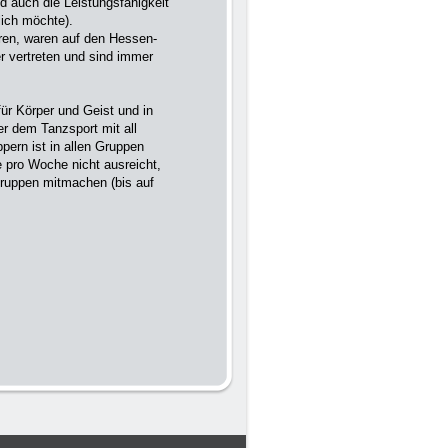
 auch die Leistungsfä­higkeit
lich möchte).
ren, waren auf den Hessen­
r vertreten und sind immer
für Körper und Geist und in
er dem Tanzsport mit all
pern ist in allen Gruppen
 pro Woche nicht ausreicht,
Gruppen mitmachen (bis auf