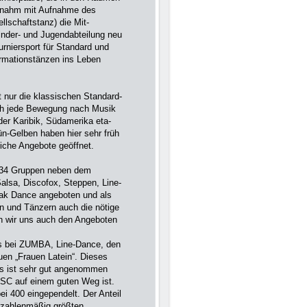
 nahm mit Auf­nahme des
lschafts­tanz) die Mit­
inder- und Jugendabteilung neu
urniersport für Standard und
ormationstänzen ins Leben
 nur die klas­sischen Standard-
ich jede Bewe­gung nach Musik
der Karibik, Südamerika eta­
ün-Gelben haben hier sehr früh
liche Angebote geöffnet.
t 34 Gruppen neben dem
alsa, Discofox, Steppen, Line-
k Dance angeboten und als
en und Tänzern auch die nötige
n wir uns auch den Ange­boten
es bei ZUMBA, Line-Dance, den
uen „Frauen Latein“. Dieses
s ist sehr gut an­genommen
TSC auf einem guten Weg ist.
ei 400 eingependelt. Der Anteil
r zahlenmäßig größten