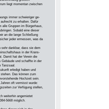
trum liegt mo­mentan zwischen
wungs immer schwieriger ge­
 aufrecht zu erhalten. Dafür
 alle Gruppen im Bürger­haus,
bringen. Sobald eine dieser
ir an die lange Schlie­ßung
 sicher jeder ermessen, was da
 sehr dank­bar, dass sie dem
inschaftshaus in der Krans­
t. Damit hat der Verein die
as Gebäude und schaffte in der
n Tanzsaal.
Zukunft erledigt haben und
e stehen. Das können zum
evorste­hende Hoch­zeit sein.
 Jahren oft vermisst wurde:
gszeiten zur Verfügung stel­len,
h weiterhin angemietet
6084-5668 möglich.