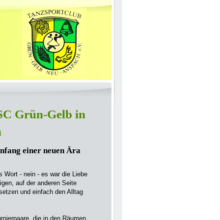
SC Grün-Gelb in
h
Anfang einer neuen Ära
Wort - nein - es war die Liebe
tigen, auf der ande­ren Seite
tzen und ein­fach den Alltag
rnierpaare, die in den Räumen