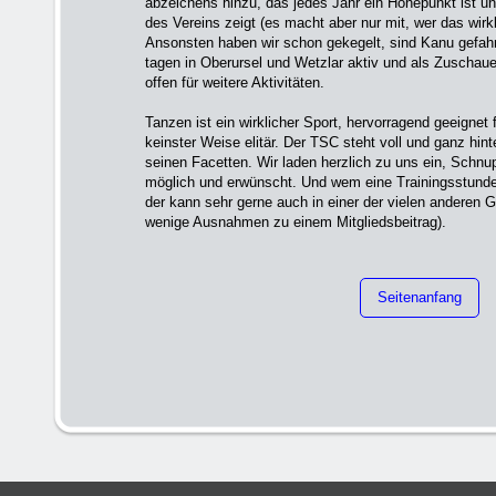
abzeichens hinzu, das jedes Jahr ein Höhepunkt ist und
des Vereins zeigt (es macht aber nur mit, wer das wirk
Ansonsten haben wir schon gekegelt, sind Kanu gefah
tagen in Oberursel und Wetzlar aktiv und als Zuschaue
offen für weitere Aktivitäten.
Tanzen ist ein wirklicher Sport, hervorragend geeignet 
keinster Weise elitär. Der TSC steht voll und ganz hint
seinen Facetten. Wir laden herzlich zu uns ein, Schnup
möglich und erwünscht. Und wem eine Trainingsstunde
der kann sehr gerne auch in einer der vielen anderen 
wenige Aus­nahmen zu einem Mitgliedsbeitrag).
Seitenanfang