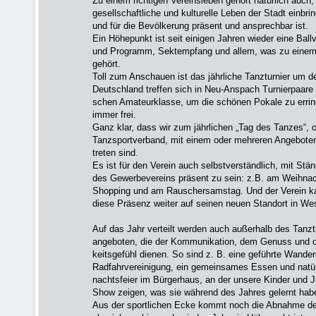
Zu einem richtigen Vereinsleben gehört natürlich auch,
gesellschaftliche und kulturelle Leben der Stadt einbrin
und für die Bevölkerung präsent und ansprechbar ist.
Ein Höhepunkt ist seit einigen Jahren wieder eine Ball
und Programm, Sektempfang und allem, was zu eine
gehört.
Toll zum Anschauen ist das jährliche Tanzturnier um 
Deutschland treffen sich in Neu-Anspach Tur­nierpaare 
schen Amateurklasse, um die schönen Pokale zu erring
immer frei.
Ganz klar, dass wir zum jährlichen „Tag des Tanzes“, 
Tanzsportverband, mit einem oder mehreren Angeboten f
treten sind.
Es ist für den Verein auch selbstverständlich, mit Stä
des Gewerbevereins präsent zu sein: z.B. am Weih­nac
Shopping und am Rauschersamstag. Und der Verein kan
diese Präsenz weiter auf seinen neuen Standort in We
Auf das Jahr verteilt werden auch außerhalb des Tanzt
angeboten, die der Kommunikation, dem Genuss und
keitsgefühl dienen. So sind z. B. eine ge­führte Wande
Radfahrvereinigung, ein gemeinsames Essen und natür
nachtsfeier im Bürgerhaus, an der unsere Kinder und Ju
Show zeigen, was sie während des Jahres gelernt habe
Aus der sportlichen Ecke kommt noch die Abnahme d