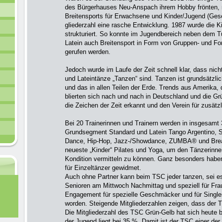
des Bürgerhauses Neu-Anspach ihrem Hobby frönten,
Breitensports für Erwachsene und Kinder/Jugend (Gesel
gliederzahl eine rasche Entwicklung. 1987 wurde die K
struk­turiert. So konnte im Jugendbereich neben dem T
Latein auch Breitensport in Form von Gruppen- und F
gerufen werden.
Jedoch wurde im Laufe der Zeit schnell klar, dass nicht
und Lateintänze „Tanzen“ sind. Tanzen ist grund­sätzl
und das in allen Teilen der Erde. Trends aus Amerika, 
blierten sich nach und nach in Deutschland und die Gr
die Zeichen der Zeit erkannt und den Verein für zusätz
Bei 20 Trainerinnen und Trainern werden in insgesam
Grundsegment Standard und Latein Tango Argentino, S
Dance, Hip-Hop, Jazz-/Showdance, ZUMBA® und Brea
neueste „Kinder“ Pila­tes und Yoga, um den Tänzerinn
Kondi­tion ver­mitteln zu können. Ganz besonders habe
für Einzeltänzer gewidmet.
Auch ohne Partner kann beim TSC jeder tanzen, sei 
Senioren am Mittwoch Nachmittag und speziell für Fra
Engagement für spezielle Geschmä­cker und für Single
worden. Steigende Mitgliederzahlen zeigen, dass der 
Die Mitgliederzahl des TSC Grün-Gelb hat sich heute b
der Ju­gend liegt bei 35 %. Damit ist der TSC einer de