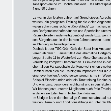
Tanzsportvereine im Hochtaunus­kreis. Das Altersspek
4 und 80 Jahren.
Es war in den letzten Jahren auf Grund dieses Aufsch
worden, ein geregeltes Training für die vielen Angebo­te
waren schon ganz schöne „Kopf­stände“ zu machen, um
den Dorfgemeinschafts­häusern und Sporthallen unterzu
Räum­lichkeiten anderweitig benötigt wurde bzw. wenn w
des Bürgerhauses in den letzten Jahren den­ken, kann
an Planung zu bewältigen war.
Deshalb ist der TSC Grün-Gelb der Stadt Neu-Anspach
Verein ab dem 1. Januar 2014 das ehemalige Dorf­geme
berger Straße 11 in Westerfeld zur Miete überlassen ha
Verwaltung kom­plett über­nommen. Er investierte in d
ehema­ligen Fahrzeughalle der Feuerwehr einen zweite
Damit dürften sich die Trainingsraumprobleme für die 
einer eventuellen Angebotserweiterung nichts im Weg
Beispiel Einzelstunden oder ein Tanztraining für eine b
Und was ganz besonders wichtig ist und in den letzten
Wir können jetzt unseren Mitgliedern auch freie Trainin
in denen sie Erlerntes in Ruhe üben können.
Im Übrigen kann der ehemalige Gemeinschaftssaal auc
werden. Termin- und Konditionsabfrage ist unter der 0